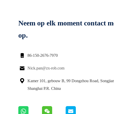
Neem op elk moment contact m
op.

86-150-2676-7970

Nick.pan@zx-rob.com

Kamer 101, gebouw B, 99 Dongzhou Road, Songjiang
Shanghai P.R. China