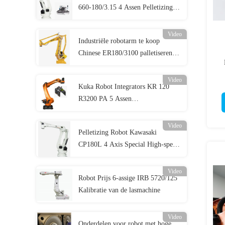
660-180/3.15 4 Assen Pelletizing
Robot
Video
Industriële robotarm te koop
Chinese ER180/3100 palletiserende
robot
Video
Kuka Robot Integrators KR 120
R3200 PA 5 Assen
Palletiseersysteem
Video
Pelletizing Robot Kawasaki
CP180L 4 Axis Special High-speed
System
Video
Robot Prijs 6-assige IRB 5720/125
Kalibratie van de lasmachine
Video
Onderdelen voor robot met hoge