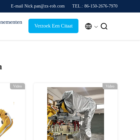
E-mail Nick.pan@zx-rob.com
TEL.: 86-150-2676-7970
nementen


Verzoek Een Citaat
n
Video
Video