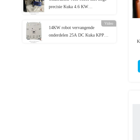
precisie Kuka 4.6 KW
ME_228_180_30_S0, Krc4
Video
14KW robot vervangende
onderdelen 25A DC Kuka KPP
K
600-20-2*40 Custom