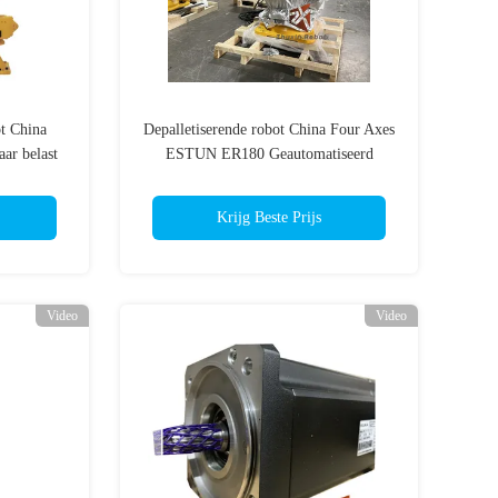
ot China
Depalletiserende robot China Four Axes
r belast
ESTUN ER180 Geautomatiseerd
Krijg Beste Prijs
Video
Video