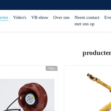
ucten
Video's
VR-show
Over ons
Neem contact
Eve
met ons op
producte
Video