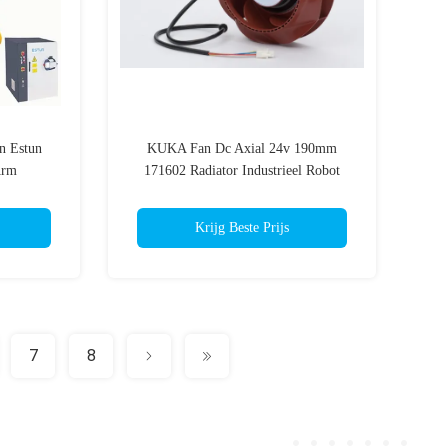
n Estun
KUKA Fan Dc Axial 24v 190mm
Arm
171602 Radiator Industrieel Robot
Krijg Beste Prijs
7
8