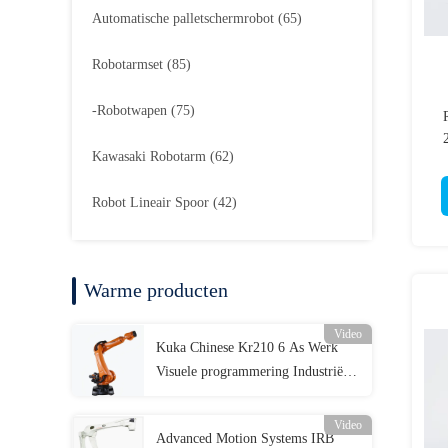
Automatische palletschermrobot
(65)
Robotarmset
(85)
-Robotwapen
(75)
Kawasaki Robotarm
(62)
Robot Lineair Spoor
(42)
Warme producten
Video
Kuka Chinese Kr210 6 As Werk
Visuele programmering Industriële
automatisering
Video
Advanced Motion Systems IRB