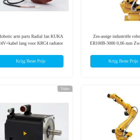
Robotic arm parts Radial fan KUKA
Zes-assige industriële rob
24V+kabel lang voor KRC4 radiator
ER100B-3000 0,06 mm Zwaa
handelen
Krijg Beste Prijs
Krijg Beste Prijs
Video