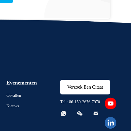
Evenementen
Verzoek Een Citaat
Gevallen
Tel.: 86-150-2676-7970
Nieuws


