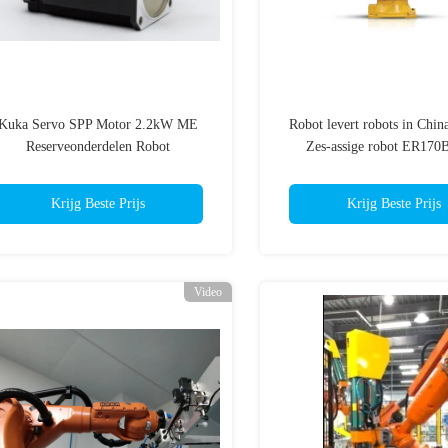
Kuka Servo SPP Motor 2.2kW ME
Robot levert robots in Ch
Reserveonderdelen Robot
Zes-assige robot ER170
MG_120_110_25_S0
Krijg Beste Prijs
Krijg Beste Prijs
Video