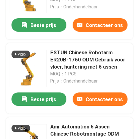
Prijs：Onderhandelbaar
Robotarm voor de industrie
Beste prijs
Contacteer ons
het wapen van de kukarobot
ESTUN Chinese Robotarm
Roboteronderdelen
ER20B-1760 ODM Gebruik voor
vloer, hantering met 6 assen
MOQ：1 PCS
Chinees Robotwapen
Prijs：Onderhandelbaar
Automatische palletschermrobot
Beste prijs
Contacteer ons
Robotarmset
Amr Automation 6 Assen
Chinese Robotmontage ODM
-Robotwapen