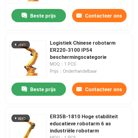
Beste prijs
Contacteer ons
VR-show
Over ons
Logistiek Chinese robotarm
ER220-3100 IP54
Fabriekstocht
beschermingscategorie
MOQ：1 PCS
Prijs：Onderhandelbaar
Kwaliteitscontrole
Beste prijs
Contacteer ons
Neem contact met ons op
Nieuws
ER35B-1810 Hoge stabiliteit
educatieve robotarm 6 as
industriële robotarm
Gevallen
MOQ：1 PCS