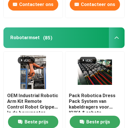
Contacteer ons
Contacteer ons
Robotarmset
(85)
OEM Industrial Robotic
Pack Robotica Dress
Arm Kit Remote
Pack System van
Control Robot Gripper
kabeldragers voor
In de bouwsector
KUKA & robots
Beste prijs
Beste prijs