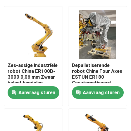
Zes-assige industriële
Depalletiserende
robot China ER100B-
robot China Four Axes
3000 0,06 mm Zwaar
ESTUN ER180
belast handelen
Geautomatiseerd
Thuis
Aanvraag sturen
Aanvraag sturen
Producten
Video's