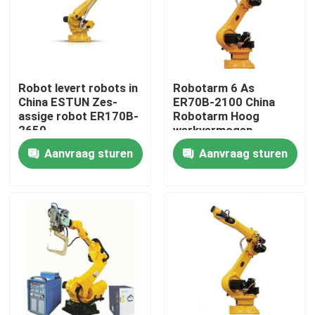
VR-show
Over ons
Robot levert robots in
Robotarm 6 As
China ESTUN Zes-
ER70B-2100 China
assige robot ER170B-
Robotarm Hoog
Fabriekstocht
2650
werkvermogen
Aanvraag sturen
Aanvraag sturen
Kwaliteitscontrole
Neem contact met ons op
Nieuws
Gevallen