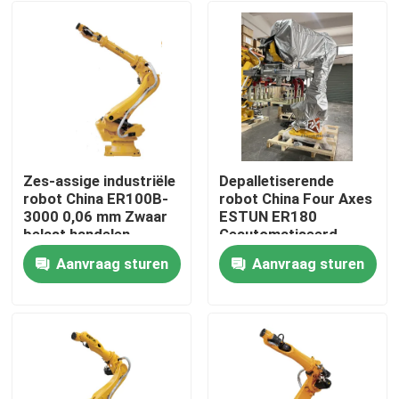
Zes-assige industriële
Depalletiserende
robot China ER100B-
robot China Four Axes
3000 0,06 mm Zwaar
ESTUN ER180
belast handelen
Geautomatiseerd
Aanvraag sturen
Aanvraag sturen
Thuis
Producten
Video's