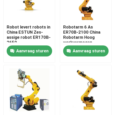
VR-show
Robot levert robots in
Robotarm 6 As
Over ons
China ESTUN Zes-
ER70B-2100 China
assige robot ER170B-
Robotarm Hoog
2650
werkvermogen
Fabriekstocht
Aanvraag sturen
Aanvraag sturen
Kwaliteitscontrole
Neem contact met ons op
Nieuws
Gevallen