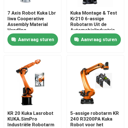
7 Axis Robot Kuka Lbr
Kuka Montage & Test
VR-show
Iiwa Cooperative
Kr210 6-assige
Assembly Material
Robotarm Uit de
Handling
Automobielindustrie
Over ons
Aanvraag sturen
Aanvraag sturen
Fabriekstocht
Kwaliteitscontrole
Neem contact met ons op
Nieuws
KR 20 Kuka Lasrobot
5-assige robotarm KR
KUKA.SimPro
240 R3200PA Kuka
Industriële Robotarm
Robot voor het
Gevallen