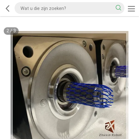
2
/
3