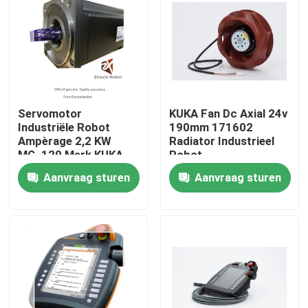
VR-show
Over ons
Servomotor
KUKA Fan Dc Axial 24v
Fabriekstocht
Industriële Robot
190mm 171602
Ampèrage 2,2 KW
Radiator Industrieel
MG_120 Merk KUKA
Robot
Kwaliteitscontrole
Aanvraag sturen
Aanvraag sturen
Neem contact met ons op
Nieuws
Gevallen