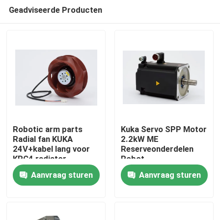
Geadviseerde Producten
Robotic arm parts
Kuka Servo SPP Motor
Radial fan KUKA
2.2kW ME
24V+kabel lang voor
Reserveonderdelen
Thuis
KRC4 radiator
Robot
MG_120_110_25_S0
Aanvraag sturen
Aanvraag sturen
Producten
Video's