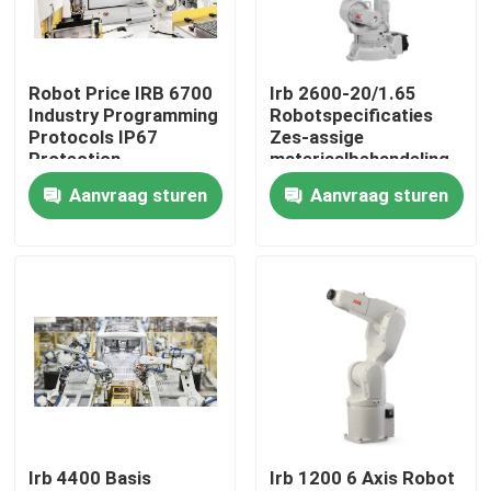
VR-show
Robot Price IRB 6700
Irb 2600-20/1.65
Industry Programming
Robotspecificaties
Over ons
Protocols IP67
Zes-assige
Protection
materiaalbehandeling
Aanvraag sturen
Aanvraag sturen
Fabriekstocht
Kwaliteitscontrole
Neem contact met ons op
Nieuws
Irb 4400 Basis
Irb 1200 6 Axis Robot
Gevallen