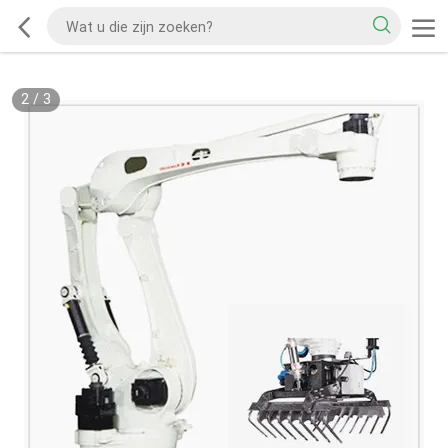
2
/
3