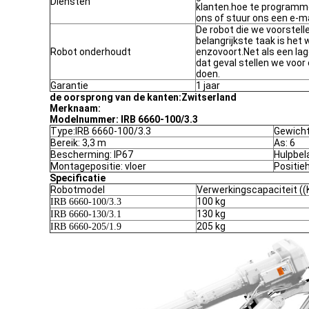
Diensten
klanten.hoe te programme
ons of stuur ons een e-ma
De robot die we voorstell
belangrijkste taak is het 
Robot onderhoudt
enzovoort.Net als een la
dat geval stellen we voor
doen.
Garantie
1 jaar
de oorsprong van de kanten:
Zwitserland
Merknaam:
Modelnummer: IRB 6660-100/3.3
Type:IRB 6660-100/3.3
Gewicht
Bereik: 3,3 m
As: 6
Bescherming: IP67
Hulpbel
Montagepositie: vloer
Positie
Specificatie
Robotmodel
Verwerkingscapaciteit ((
100 kg
IRB 6660-100/3.3
130 kg
IRB 6660-130/3.1
205 kg
IRB 6660-205/1.9