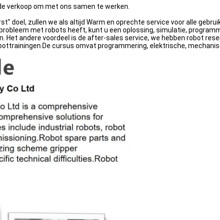
 de verkoop om met ons samen te werken.
eerst" doel, zullen we als altijd Warm en oprechte service voor alle geb
en probleem met robots heeft, kunt u een oplossing, simulatie, progr
en. Het andere voordeel is de after-sales service, we hebben robot re
robottrainingen.De cursus omvat programmering, elektrische, mechani