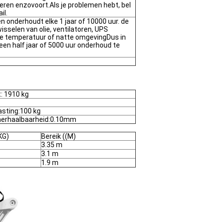
ren enzovoort.Als je problemen hebt, bel
il.
en onderhoudt elke 1 jaar of 10000 uur. de
wisselen van olie, ventilatoren, UPS
ge temperatuur of natte omgevingDus in
 een half jaar of 5000 uur onderhoud te
: 1910 kg
asting:100 kg
herhaalbaarheid:0.10mm
KG)
Bereik ((M)
3.35 m
3.1 m
1.9 m