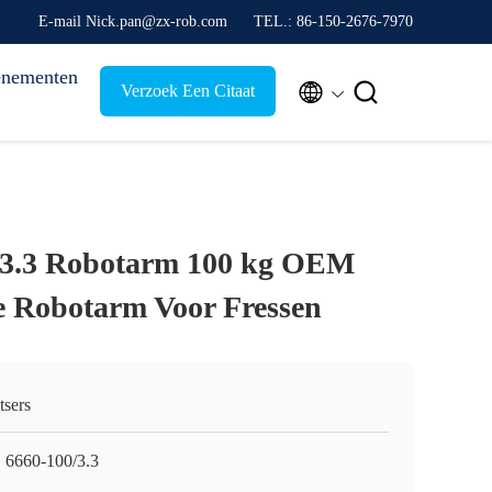
E-mail Nick.pan@zx-rob.com
TEL.: 86-150-2676-7970
nementen


Verzoek Een Citaat
/3.3 Robotarm 100 kg OEM
 Robotarm Voor Fressen
tsers
 6660-100/3.3