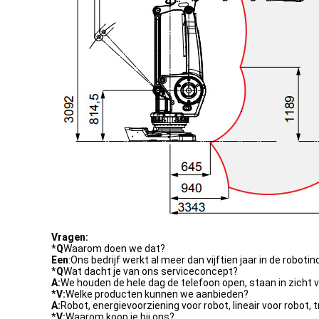
Vragen:
*
Q
Waarom doen we dat?
Een
:Ons bedrijf werkt al meer dan vijftien jaar in de roboti
*
Q
Wat dacht je van ons serviceconcept?
A:
We houden de hele dag de telefoon open, staan in zicht v
*
V:
Welke producten kunnen we aanbieden?
A:
Robot, energievoorziening voor robot, lineair voor robot, t
*
V:
Waarom koop je bij ons?