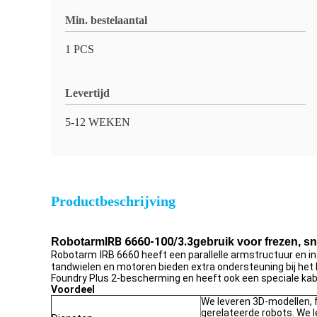
Min. bestelaantal
1 PCS
Levertijd
5-12 WEKEN
Productbeschrijving
IRB 6660-100/3.3
Robotarm
gebruik voor frezen, sn
Robotarm
IRB 6660 heeft een parallelle armstructuur en
tandwielen en motoren bieden extra ondersteuning bij het h
Foundry Plus 2-bescherming en heeft ook een speciale ka
Voordeel
We leveren 3D-modellen,
gerelateerde robots. We l