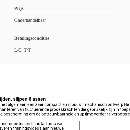
Prijs
Onderhandelbaar
Betalingscondities
L/C, T/T
ijden, slijpen 6 assen
 in het algemeen een zeer compact en robuust mechanisch ontwerp.Het
anteren van fluctuerende proceskrachten die gebruikelijk zijn in toepa
belbescherming om de betrouwbaarheid en uptime verder te verbetere
 fundamenten en flenstadiums van
everen trainingsvideo's aan nieuwe