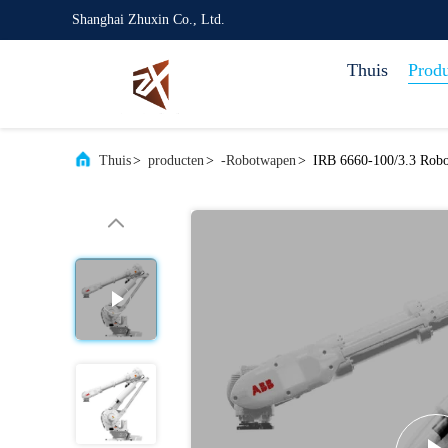
Shanghai Zhuxin Co., Ltd.
Thuis
Prod
Thuis
>
producten
>
-Robotwapen
>
IRB 6660-100/3.3 Rob