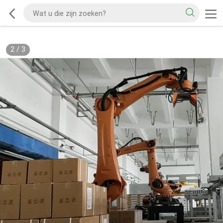
2
/
3