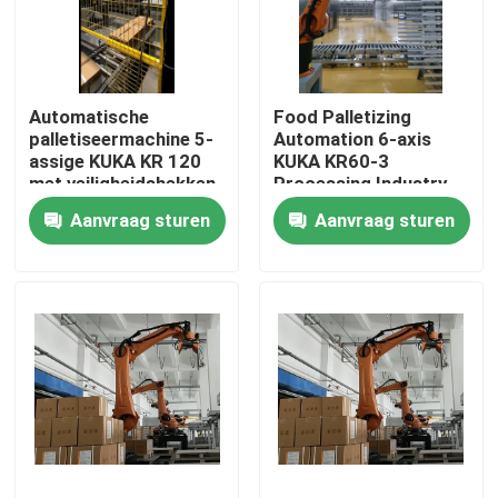
VR-show
Automatische
Food Palletizing
Over ons
palletiseermachine 5-
Automation 6-axis
assige KUKA KR 120
KUKA KR60-3
met veiligheidshekken
Processing Industry
Fabriekstocht
voor robots
Aanvraag sturen
Aanvraag sturen
Kwaliteitscontrole
Neem contact met ons op
Nieuws
Gevallen