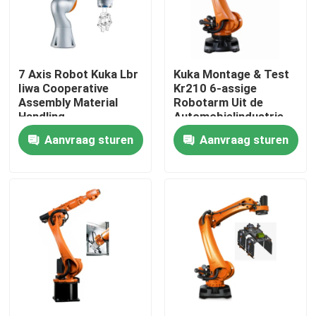
VR-show
7 Axis Robot Kuka Lbr
Kuka Montage & Test
Over ons
Iiwa Cooperative
Kr210 6-assige
Assembly Material
Robotarm Uit de
Handling
Automobielindustrie
Fabriekstocht
Aanvraag sturen
Aanvraag sturen
Kwaliteitscontrole
Neem contact met ons op
Nieuws
Gevallen