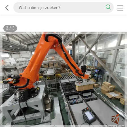
2
/
3