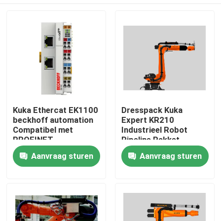
Kuka Ethercat EK1100
Dresspack Kuka
beckhoff automation
Expert KR210
Compatibel met
Industrieel Robot
PROFINET
Pipeline Pakket
Thuis
Aanvraag sturen
Aanvraag sturen
Producten
Video's