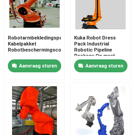
VR-show
Over ons
Robotarmbekledingspakket
Kuka Robot Dress
Kabelpakket
Pack Industrial
Robotbeschermingscomponenten
Robotic Pipeline
Fabriekstocht
Package Op maat
gemaakt
Aanvraag sturen
Aanvraag sturen
Kwaliteitscontrole
Neem contact met ons op
Nieuws
Gevallen