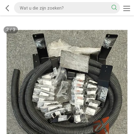
2
/
3