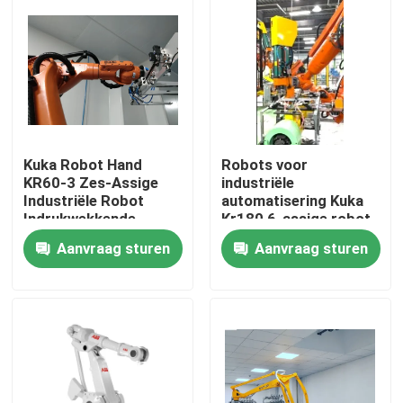
Kuka Robot Hand
Robots voor
KR60-3 Zes-Assige
industriële
Industriële Robot
automatisering Kuka
Indrukwekkende
Kr180 6-assige robot
Snelheid
Aanvraag sturen
Aanvraag sturen
Thuis
Producten
Video's