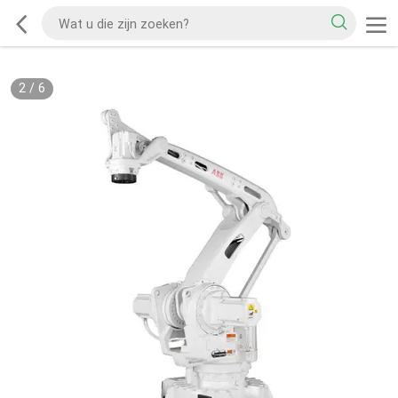
2
/
6