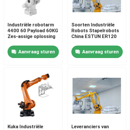
VR-show
Industriële robotarm
Soorten Industriële
4400 60 Payload 60KG
Robots Stapelrobots
Over ons
Zes-assige oplossing
China ESTUN ER120
Aanvraag sturen
Aanvraag sturen
Fabriekstocht
Kwaliteitscontrole
Neem contact met ons op
Nieuws
Kuka Industriële
Leveranciers van
Gevallen