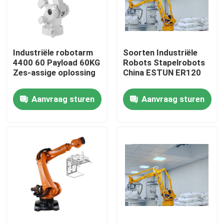
VR-show
Industriële robotarm
Soorten Industriële
Over ons
4400 60 Payload 60KG
Robots Stapelrobots
Zes-assige oplossing
China ESTUN ER120
Fabriekstocht
Aanvraag sturen
Aanvraag sturen
Kwaliteitscontrole
Neem contact met ons op
Nieuws
Gevallen