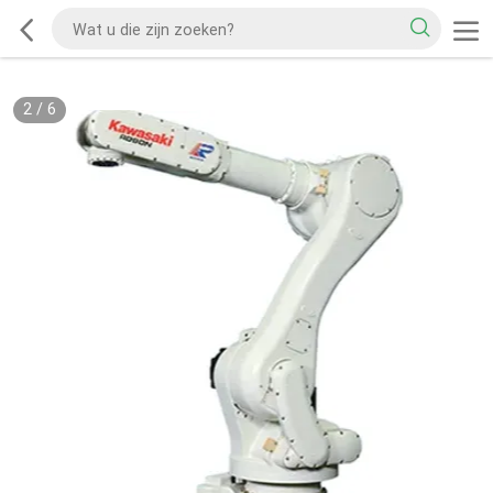
2
/
6