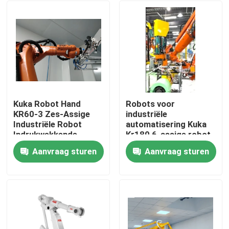
Kuka Robot Hand
Robots voor
KR60-3 Zes-Assige
industriële
Industriële Robot
automatisering Kuka
Indrukwekkende
Kr180 6-assige robot
Snelheid
Aanvraag sturen
Aanvraag sturen
Thuis
Producten
Video's