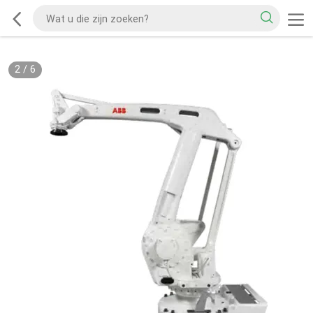
2
/
6