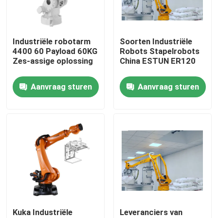
VR-show
Industriële robotarm
Soorten Industriële
4400 60 Payload 60KG
Robots Stapelrobots
Over ons
Zes-assige oplossing
China ESTUN ER120
Aanvraag sturen
Aanvraag sturen
Fabriekstocht
Kwaliteitscontrole
Neem contact met ons op
Nieuws
Kuka Industriële
Leveranciers van
Gevallen