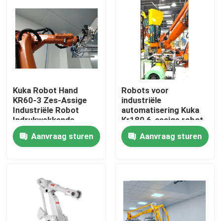
Kuka Robot Hand
Robots voor
KR60-3 Zes-Assige
industriële
Industriële Robot
automatisering Kuka
Indrukwekkende
Kr180 6-assige robot
Snelheid
Aanvraag sturen
Aanvraag sturen
Thuis
Producten
Video's