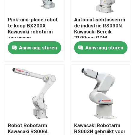
VR-show
Pick-and-place robot
Automatisch lassen in
te koop BX200X
de industrie RS030N
Kawasaki robotarm
Kawasaki Bereik
Over ons
zes assen
2100mm ODM
Aanvraag sturen
Aanvraag sturen
Fabriekstocht
Kwaliteitscontrole
Neem contact met ons op
Nieuws
Robot Robotarm
Kawasaki Robotarm
Kawasaki RS006L
RS003N gebruikt voor
Gevallen