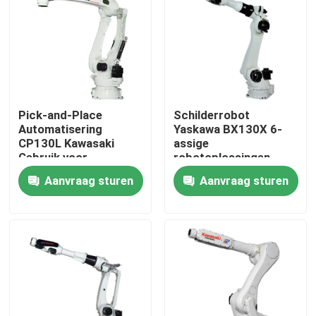
Pick-and-Place
Schilderrobot
Automatisering
Yaskawa BX130X 6-
CP130L Kawasaki
assige
Gebruik voor
robotoplossingen
Palletiseergoederen
Aanvraag sturen
Aanvraag sturen
Thuis
Producten
Video's