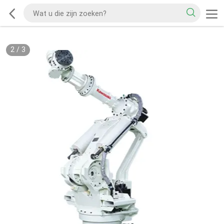
2
/
3