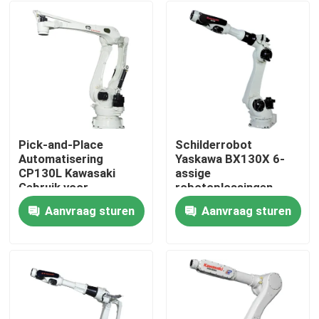
Pick-and-Place
Schilderrobot
Automatisering
Yaskawa BX130X 6-
CP130L Kawasaki
assige
Gebruik voor
robotoplossingen
Palletiseergoederen
Aanvraag sturen
Aanvraag sturen
Thuis
Producten
Video's