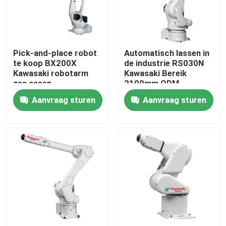
VR-show
Pick-and-place robot
Automatisch lassen in
Over ons
te koop BX200X
de industrie RS030N
Kawasaki robotarm
Kawasaki Bereik
zes assen
2100mm ODM
Fabriekstocht
Aanvraag sturen
Aanvraag sturen
Kwaliteitscontrole
Neem contact met ons op
Nieuws
Gevallen