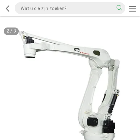
2
/
3