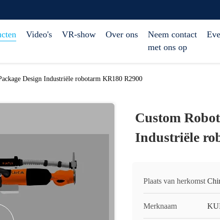
ucten
Video's
VR-show
Over ons
Neem contact
Eve
met ons op
Package Design Industriële robotarm KR180 R2900
Custom Robot 
Industriële r
Plaats van herkomst
Chi
Merknaam
KU