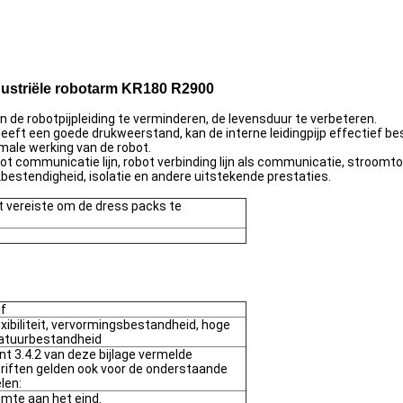
dustriële robotarm KR180 R2900
n de robotpijpleiding te verminderen, de levensduur te verbeteren.
, heeft een goede drukweerstand, kan de interne leidingpijp effectief 
rmale werking van de robot.
obot communicatie lijn, robot verbinding lijn als communicatie, stroom
bestendigheid, isolatie en andere uitstekende prestaties.
t vereiste om de dress packs te
jf
exibiliteit, vervormingsbestandheid, hoge
atuurbestandheid
nt 3.4.2 van deze bijlage vermelde
riften gelden ook voor de onderstaande
len:
imte aan het eind.