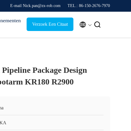
E-mail Nick.pan@zx-rob.com
TEL.: 86-150-2676-7970
nementen


Verzoek Een Citaat
Pipeline Package Design
obotarm KR180 R2900
na
KA