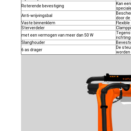
Kan een
Roterende bevestiging
special
Bescher
Anti-wrijvingsbal
door de
Vaste binnenklem
Flexibl
Sterverdeler
Clamppij
Tegenst
met een vermogen van meer dan 50 W
richtin
Slanghouder
Bevesti
De steu
6 as drager
worden 