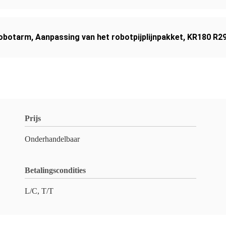
robotarm
,
Aanpassing van het robotpijplijnpakket
,
KR180 R29
Prijs
Onderhandelbaar
Betalingscondities
L/C, T/T