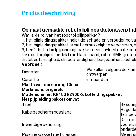
Productbeschrijving
Op maat gemaakte robotpijplijnpakketontwerp In
Wat is de rol van het robotpijplijnpakket?
1, het pijpleidingspakket helpt de schade en veroudering va
2, het pijpleidingspakket is niet gemakkelijk te vervormen
3, heeft het robotpijpleidingspakket geen invloed op de no
De robotpijplijn is bedekt met kabelband, robot SMB lijn, r
hittebestendigheid, oliebestendigheid, buigbaarheid, schok
Voordeel:
We zullen volgens de klan
Diensten
ontwerpen.
Garantie
6 maanden
Plaats van oorsprong:
China
Merknaam: originele
Modelnummer: KR180 R2900
Robotleidingspakket
Het pijpleidingpakket omvat
Titel
Beschri
Hoge fl
Kabelbeschermingsslang
temper
De in pu
Inwendige behuizing
voorsch
onderde
Pipeline-pakket met 6 assen
Meer ru