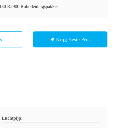
80 R2900 Robotleidingspakket
Ons
Krijg Beste Prijs
Luchtpijp: