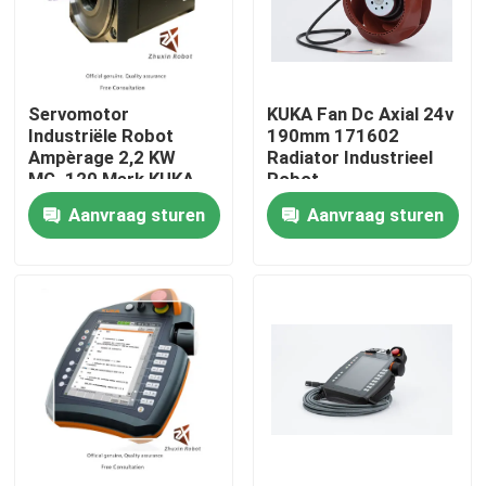
VR-show
Servomotor
KUKA Fan Dc Axial 24v
Over ons
Industriële Robot
190mm 171602
Ampèrage 2,2 KW
Radiator Industrieel
MG_120 Merk KUKA
Robot
Fabriekstocht
Aanvraag sturen
Aanvraag sturen
Kwaliteitscontrole
Neem contact met ons op
Nieuws
Gevallen