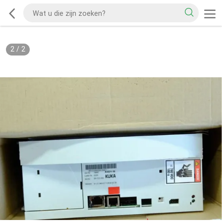
2
/
2