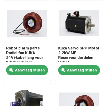
Robotic arm parts
Kuka Servo SPP Motor
Radial fan KUKA
2.2kW ME
24V+kabel lang voor
Reserveonderdelen
KRC4 radiator
Robot
MG_120_110_25_S0
Aanvraag sturen
Aanvraag sturen
Thuis
Producten
Video's