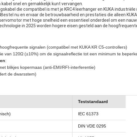
n kabel snel en gemakkelijk kunt vervangen.
gskabel die compatibel is met je KRC4 leerhanger en KUKA industriële 
stel nu en ervaar de betrouwbaarheid en prestaties die alleen KUKA
s servomotor met hoge snelheid een essentieel onderdeel om een nau
-technologie in 2025 worden hogere eisen gesteld aan de hoogfrequen
hoogfrequente signalen (compatibel met KUKA KR C5-controllers)
e van 120Ω (±10%) om de signaalreflectie tot een minimum te beperk
ren
:
et blikjes kopermaas (anti-EMI/RFI-interferentie)
dert de dwarsstem)
Teststandaard
misch)
IEC 61373
DIN VDE 0295