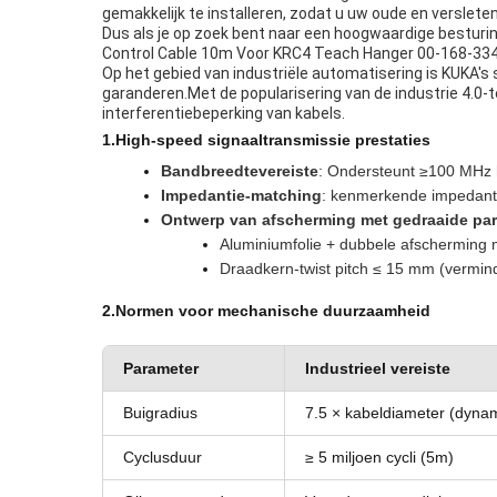
gemakkelijk te installeren, zodat u uw oude en verslete
Dus als je op zoek bent naar een hoogwaardige besturin
Control Cable 10m Voor KRC4 Teach Hanger 00-168-334Be
Op het gebied van industriële automatisering is KUKA'
garanderen.Met de popularisering van de industrie 4.0
interferentiebeperking van kabels.
1.
High-speed signaaltransmissie prestaties
Bandbreedtevereiste
: Ondersteunt ≥100 MHz 
Impedantie-matching
: kenmerkende impedanti
Ontwerp van afscherming met gedraaide pa
Aluminiumfolie + dubbele afscherming m
Draadkern-twist pitch ≤ 15 mm (vermin
2.
Normen voor mechanische duurzaamheid
Parameter
Industrieel vereiste
Buigradius
7.5 × kabeldiameter (dyna
Cyclusduur
≥ 5 miljoen cycli (5m)