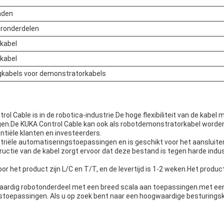
nden
ronderdelen
kabel
kabel
gkabels voor demonstratorkabels
l Cable is in de robotica-industrie.De hoge flexibiliteit van de kabel 
gen.De KUKA Control Cable kan ook als robotdemonstratorkabel worden
ntiële klanten en investeerders.
ustriële automatiseringstoepassingen en is geschikt voor het aansluite
uctie van de kabel zorgt ervoor dat deze bestand is tegen harde ind
 het product zijn L/C en T/T, en de levertijd is 1-2 weken.Het product i
gwaardig robotonderdeel met een breed scala aan toepassingen.met ee
stoepassingen. Als u op zoek bent naar een hoogwaardige besturingska