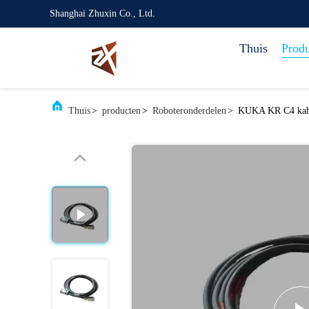
Shanghai Zhuxin Co., Ltd.
Thuis
Prod
Thuis
>
producten
>
Roboteronderdelen
>
KUKA KR C4 kabel