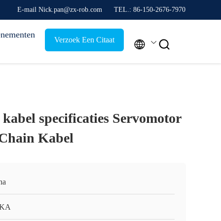
E-mail Nick.pan@zx-rob.com
TEL.: 86-150-2676-7970
nementen
Verzoek Een Citaat


bel specificaties Servomotor
 Chain Kabel
na
KA