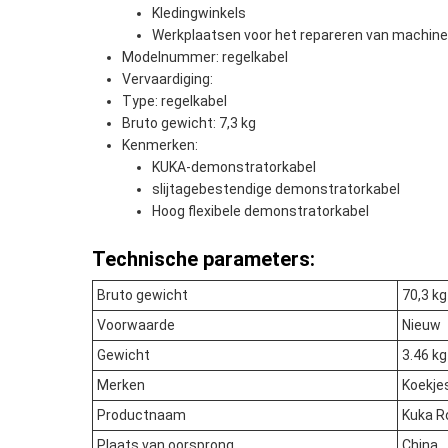
Kledingwinkels
Werkplaatsen voor het repareren van machin
Modelnummer: regelkabel
Vervaardiging:
Type: regelkabel
Bruto gewicht: 7,3 kg
Kenmerken:
KUKA-demonstratorkabel
slijtagebestendige demonstratorkabel
Hoog flexibele demonstratorkabel
Technische parameters:
Bruto gewicht
70,3 kg
Voorwaarde
Nieuw
Gewicht
3.46 kg
Merken
Koekje
Productnaam
Kuka R
Plaats van oorsprong
China