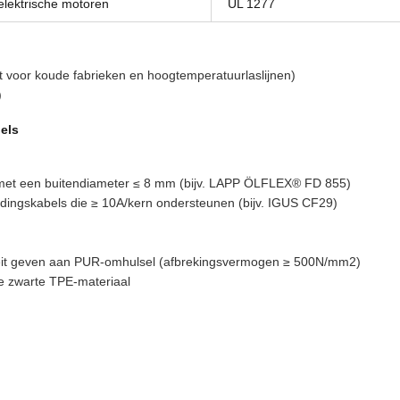
elektrische motoren
UL 1277
t voor koude fabrieken en hoogtemperatuurlaslijnen)
)
els
ls met een buitendiameter ≤ 8 mm (bijv. LAPP ÖLFLEX® FD 855)
edingskabels die ≥ 10A/kern ondersteunen (bijv. IGUS CF29)
iteit geven aan PUR-omhulsel (afbrekingsvermogen ≥ 500N/mm2)
ge zwarte TPE-materiaal