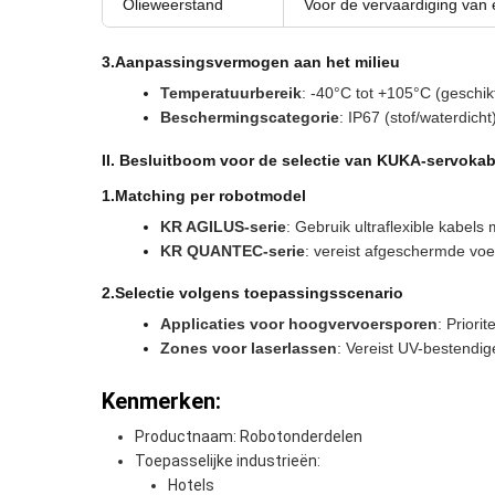
Olieweerstand
Voor de vervaardiging van 
3.
Aanpassingsvermogen aan het milieu
Temperatuurbereik
: -40°C tot +105°C (geschik
Beschermingscategorie
: IP67 (stof/waterdicht
II. Besluitboom voor de selectie van KUKA-servokab
1.
Matching per robotmodel
KR AGILUS-serie
: Gebruik ultraflexible kabe
KR QUANTEC-serie
: vereist afgeschermde vo
2.
Selectie volgens toepassingsscenario
Applicaties voor hoogvervoersporen
: Prior
Zones voor laserlassen
: Vereist UV-bestendi
Kenmerken:
Productnaam: Robotonderdelen
Toepasselijke industrieën:
Hotels