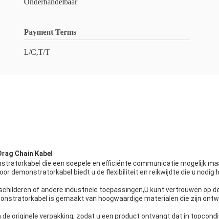
Onderhandelbaar
Payment Terms
L/C,T/T
Drag Chain Kabel
onstratorkabel die een soepele en efficiënte communicatie mogelijk m
r demonstratorkabel biedt u de flexibiliteit en reikwijdte die u nodig
, schilderen of andere industriële toepassingen,U kunt vertrouwen op 
monstratorkabel is gemaakt van hoogwaardige materialen die zijn ont
de originele verpakking, zodat u een product ontvangt dat in topcondit