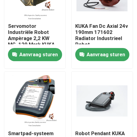
VR-show
Servomotor
KUKA Fan Dc Axial 24v
Industriële Robot
190mm 171602
Over ons
Ampèrage 2,2 KW
Radiator Industrieel
MG_120 Merk KUKA
Robot
Aanvraag sturen
Aanvraag sturen
Fabriekstocht
Kwaliteitscontrole
Neem contact met ons op
Nieuws
Smartpad-systeem
Robot Pendant KUKA
Gevallen