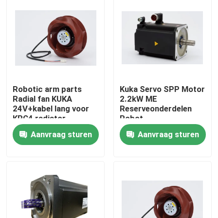
Robotic arm parts
Kuka Servo SPP Motor
Radial fan KUKA
2.2kW ME
24V+kabel lang voor
Reserveonderdelen
KRC4 radiator
Robot
MG_120_110_25_S0
Aanvraag sturen
Aanvraag sturen
Thuis
Producten
Video's