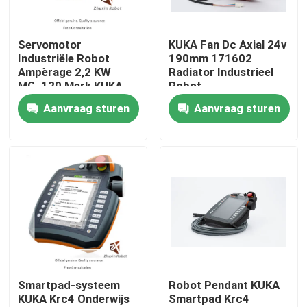
VR-show
Servomotor
KUKA Fan Dc Axial 24v
Industriële Robot
190mm 171602
Ampèrage 2,2 KW
Radiator Industrieel
Over ons
MG_120 Merk KUKA
Robot
Aanvraag sturen
Aanvraag sturen
Fabriekstocht
Kwaliteitscontrole
Neem contact met ons op
Nieuws
Smartpad-systeem
Robot Pendant KUKA
KUKA Krc4 Onderwijs
Smartpad Krc4
Gevallen