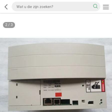
2
/
3