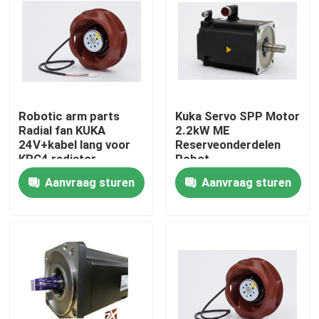
Robotic arm parts
Kuka Servo SPP Motor
Radial fan KUKA
2.2kW ME
24V+kabel lang voor
Reserveonderdelen
KRC4 radiator
Robot
MG_120_110_25_S0
Aanvraag sturen
Aanvraag sturen
Thuis
Producten
Video's