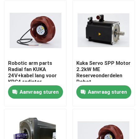
Robotic arm parts
Kuka Servo SPP Motor
Radial fan KUKA
2.2kW ME
24V+kabel lang voor
Reserveonderdelen
KRC4 radiator
Robot
MG_120_110_25_S0
Aanvraag sturen
Aanvraag sturen
Thuis
Producten
Video's