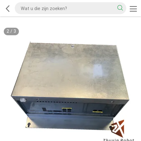
2
/
3