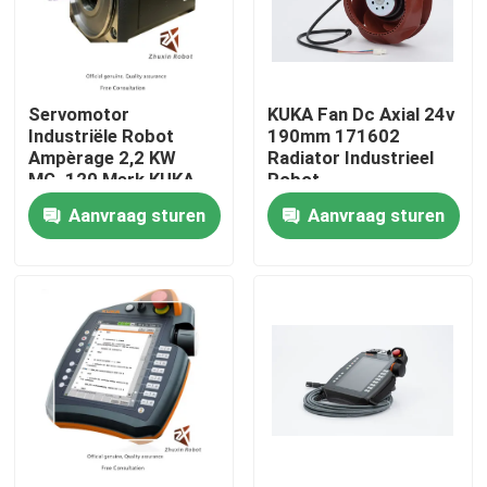
VR-show
Servomotor
KUKA Fan Dc Axial 24v
Over ons
Industriële Robot
190mm 171602
Ampèrage 2,2 KW
Radiator Industrieel
MG_120 Merk KUKA
Robot
Fabriekstocht
Aanvraag sturen
Aanvraag sturen
Kwaliteitscontrole
Neem contact met ons op
Nieuws
Gevallen