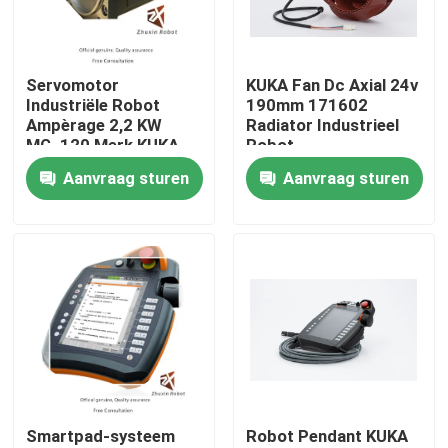
VR-show
Servomotor
KUKA Fan Dc Axial 24v
Industriële Robot
190mm 171602
Over ons
Ampèrage 2,2 KW
Radiator Industrieel
MG_120 Merk KUKA
Robot
Aanvraag sturen
Aanvraag sturen
Fabriekstocht
Kwaliteitscontrole
Neem contact met ons op
Nieuws
Smartpad-systeem
Robot Pendant KUKA
Gevallen