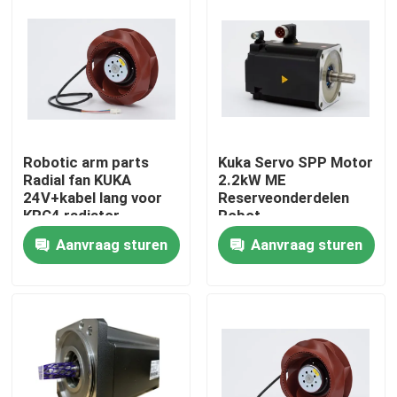
Robotic arm parts
Kuka Servo SPP Motor
Radial fan KUKA
2.2kW ME
24V+kabel lang voor
Reserveonderdelen
KRC4 radiator
Robot
MG_120_110_25_S0
Aanvraag sturen
Aanvraag sturen
Thuis
Producten
Video's