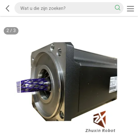
2
/
3