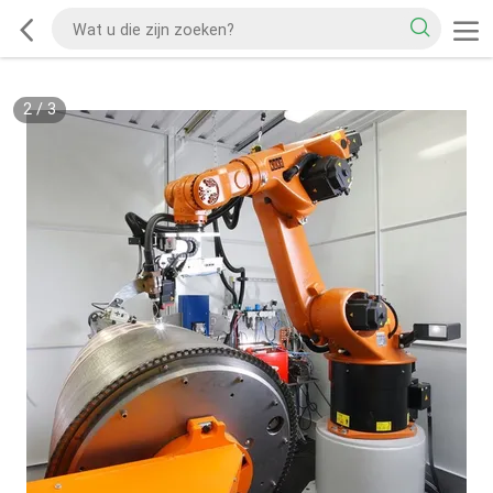
2
/
3