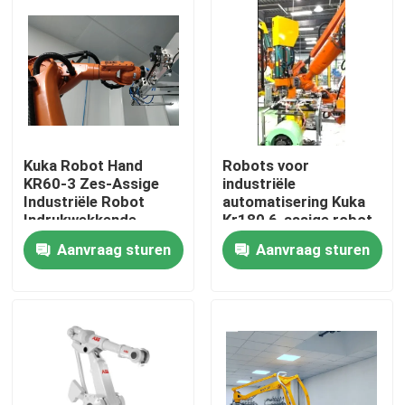
Kuka Robot Hand
Robots voor
KR60-3 Zes-Assige
industriële
Industriële Robot
automatisering Kuka
Indrukwekkende
Kr180 6-assige robot
Snelheid
Aanvraag sturen
Aanvraag sturen
Thuis
Producten
Video's