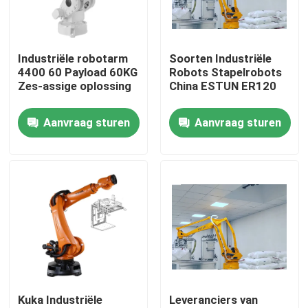
VR-show
Industriële robotarm
Soorten Industriële
4400 60 Payload 60KG
Robots Stapelrobots
Over ons
Zes-assige oplossing
China ESTUN ER120
Aanvraag sturen
Aanvraag sturen
Fabriekstocht
Kwaliteitscontrole
Neem contact met ons op
Nieuws
Kuka Industriële
Leveranciers van
Gevallen