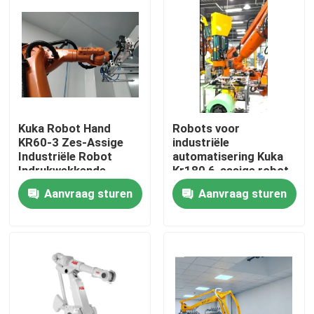
Kuka Robot Hand
Robots voor
KR60-3 Zes-Assige
industriële
Industriële Robot
automatisering Kuka
Indrukwekkende
Kr180 6-assige robot
Snelheid
Aanvraag sturen
Aanvraag sturen
Thuis
Producten
Video's