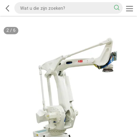
2
/
6