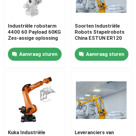
VR-show
Industriële robotarm
Soorten Industriële
4400 60 Payload 60KG
Robots Stapelrobots
Over ons
Zes-assige oplossing
China ESTUN ER120
Aanvraag sturen
Aanvraag sturen
Fabriekstocht
Kwaliteitscontrole
Neem contact met ons op
Nieuws
Kuka Industriële
Leveranciers van
Gevallen