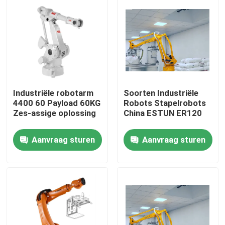
VR-show
Over ons
Fabriekstocht
Industriële robotarm
Soorten Industriële
4400 60 Payload 60KG
Robots Stapelrobots
Zes-assige oplossing
China ESTUN ER120
Kwaliteitscontrole
Aanvraag sturen
Aanvraag sturen
Neem contact met ons op
Nieuws
Gevallen