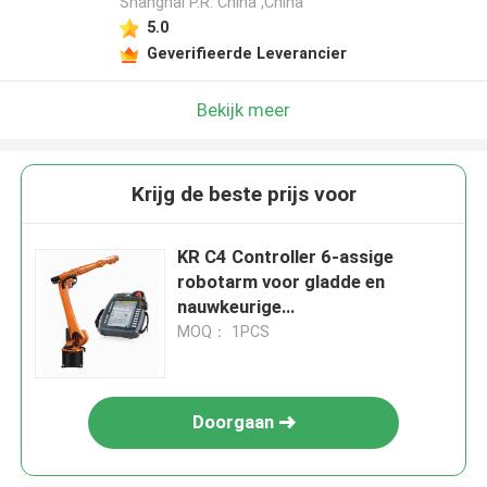
Shanghai P.R. China ,China
5.0
Geverifieerde Leverancier
Bekijk meer
Krijg de beste prijs voor
KR C4 Controller 6-assige
robotarm voor gladde en
nauwkeurige
materiaalbehandeling
MOQ： 1PCS
Doorgaan