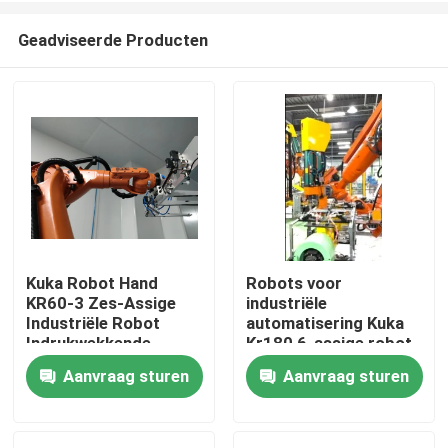
Geadviseerde Producten
Kuka Robot Hand
Robots voor
KR60-3 Zes-Assige
industriële
Thuis
Industriële Robot
automatisering Kuka
Indrukwekkende
Kr180 6-assige robot
Snelheid
Aanvraag sturen
Aanvraag sturen
Producten
Video's