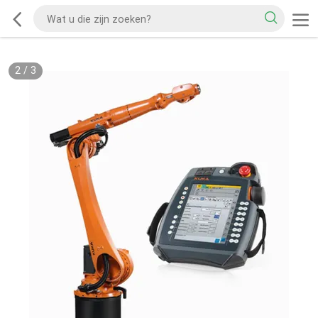
2
/
3