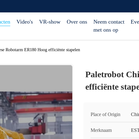
ucten
Video's
VR-show
Over ons
Neem contact
Eve
met ons op
ese Robotarm ER180 Hoog efficiënte stapelen
Paletrobot C
efficiënte stap
Place of Origin
Chi
Merknaam
ES