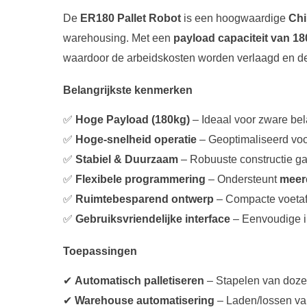
De
ER180 Pallet Robot
is een hoogwaardige
Chi
warehousing. Met een
payload capaciteit van 1
waardoor de arbeidskosten worden verlaagd en de p
Belangrijkste kenmerken
✅
Hoge Payload (180kg)
– Ideaal voor zware bel
✅
Hoge-snelheid operatie
– Geoptimaliseerd vo
✅
Stabiel & Duurzaam
– Robuuste constructie ga
✅
Flexibele programmering
– Ondersteunt
meer
✅
Ruimtebesparend ontwerp
– Compacte voetafd
✅
Gebruiksvriendelijke interface
– Eenvoudige in
Toepassingen
✔
Automatisch palletiseren
– Stapelen van dozen
✔
Warehouse automatisering
– Laden/lossen van 