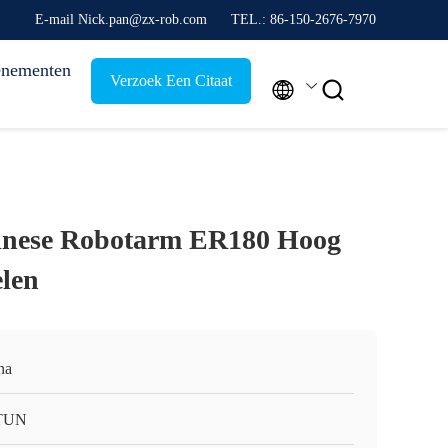
E-mail Nick.pan@zx-rob.com
TEL.: 86-150-2676-7970
nementen
Verzoek Een Citaat


hinese Robotarm ER180 Hoog
elen
na
TUN