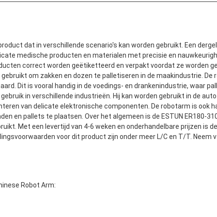
oduct dat in verschillende scenario's kan worden gebruikt. Een dergel
licate medische producten en materialen met precisie en nauwkeurigh
roducten correct worden geëtiketteerd en verpakt voordat ze worden g
 gebruikt om zakken en dozen te palletiseren in de maakindustrie. D
aard. Dit is vooral handig in de voedings- en drankenindustrie, waar 
r gebruik in verschillende industrieën. Hij kan worden gebruikt in de a
nteren van delicate elektronische componenten. De robotarm is ook han
nden en pallets te plaatsen. Over het algemeen is de ESTUN ER180-31
ruikt. Met een levertijd van 4-6 weken en onderhandelbare prijzen is 
talingsvoorwaarden voor dit product zijn onder meer L/C en T/T. Neem
hinese Robot Arm: