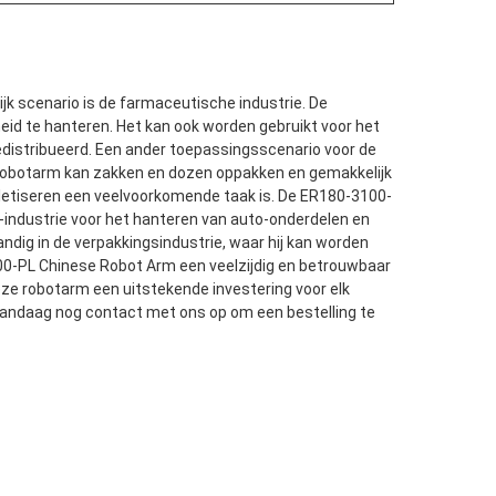
ijk scenario is de farmaceutische industrie. De
eid te hanteren. Het kan ook worden gebruikt voor het
edistribueerd. Een ander toepassingsscenario voor de
e robotarm kan zakken en dozen oppakken en gemakkelijk
palletiseren een veelvoorkomende taak is. De ER180-3100-
uto-industrie voor het hanteren van auto-onderdelen en
dig in de verpakkingsindustrie, waar hij kan worden
00-PL Chinese Robot Arm een veelzijdig en betrouwbaar
deze robotarm een uitstekende investering voor elk
 vandaag nog contact met ons op om een bestelling te