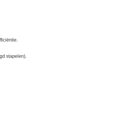
iciëntie.
gd stapelen).