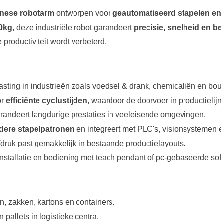
nese robotarm
ontworpen voor
geautomatiseerd stapelen en 
80kg
, deze industriële robot garandeert
precisie, snelheid en 
roductiviteit wordt verbeterd.
asting in industrieën zoals voedsel & drank, chemicaliën en bo
or
efficiënte cyclustijden
, waardoor de doorvoer in productieli
randeert langdurige prestaties in veeleisende omgevingen.
dere stapelpatronen
en integreert met PLC's, visionsystemen 
ruk past gemakkelijk in bestaande productielayouts.
stallatie en bediening met teach pendant of pc-gebaseerde sof
, zakken, kartons en containers.
pallets in logistieke centra.