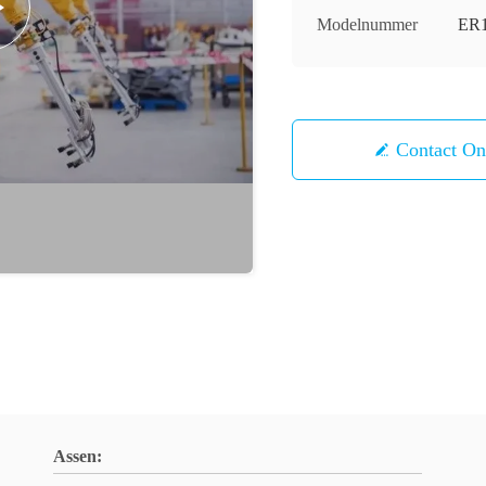
Modelnummer
ER1
Contact 
Assen: