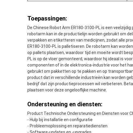
Toepassingen:
De Chinese Robot Arm ER180-3100-PL is een veelzijdig pr
robotarm kan in de productielijn worden gebruikt om de
verpakken en etiketteren van medicijnen, zodat alle p
ER180-3100-PL is palletiseren. De robotarm kan worden
op pallets plaatsen, waardoor tijd en moeite wordt besp
PL is op de vloer gemonteerd, waardoor hij ideaal is voo
componenten of in de elektronica-industrie voor het ha
gebruikt om pakketten op te pakken en op transportba
product dat in verschillende industrieën kan worden geb
bedrijf dat zijn productieprocessen wil verbeteren. Be
plaatsen voor deze ongelooflijke machine.
Ondersteuning en diensten:
Product Technische Ondersteuning en Diensten voor C
- Hulp bij installatie en configuratie
- Probleemoplossing en reparatiediensten
- Software-updates en -upgrades