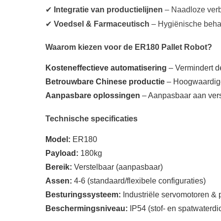
✔
Integratie van productielijnen
– Naadloze verb
✔
Voedsel & Farmaceutisch
– Hygiënische beha
Waarom kiezen voor de ER180 Pallet Robot?
Kosteneffectieve automatisering
– Vermindert de
Betrouwbare Chinese productie
– Hoogwaardige
Aanpasbare oplossingen
– Aanpasbaar aan versc
Technische specificaties
Model:
ER180
Payload:
180kg
Bereik:
Verstelbaar (aanpasbaar)
Assen:
4-6 (standaard/flexibele configuraties)
Besturingssysteem:
Industriële servomotoren & 
Beschermingsniveau:
IP54 (stof- en spatwaterdi