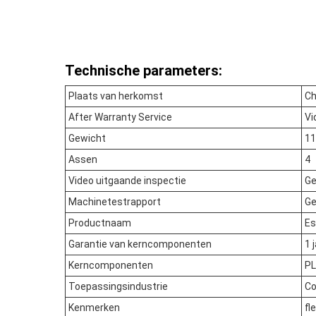
Technische parameters:
Plaats van herkomst
Ch
After Warranty Service
Vi
Gewicht
1
Assen
4
Video uitgaande inspectie
Ge
Machinetestrapport
Ge
Productnaam
Es
Garantie van kerncomponenten
1 
Kerncomponenten
P
Toepassingsindustrie
Co
Kenmerken
fl