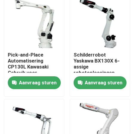
Pick-and-Place
Schilderrobot
Automatisering
Yaskawa BX130X 6-
CP130L Kawasaki
assige
Gebruik voor
robotoplossingen
Palletiseergoederen
Aanvraag sturen
Aanvraag sturen