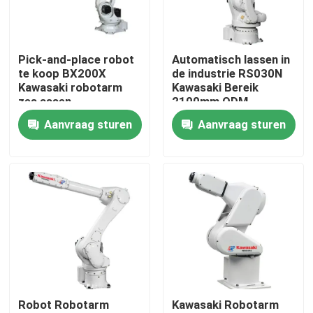
Pick-and-place robot
Automatisch lassen in
te koop BX200X
de industrie RS030N
Kawasaki robotarm
Kawasaki Bereik
zes assen
2100mm ODM
Aanvraag sturen
Aanvraag sturen
Thuis
Producten
Robot Robotarm
Kawasaki Robotarm
Video's