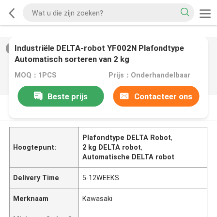
Industriële DELTA-robot YF002N Plafondtype
2
/
0
Automatisch sorteren van 2 kg
MOQ：1PCS
Prijs：Onderhandelbaar
Beste prijs
Contacteer ons
PRODUCTOMSCHRIJVING
Plafondtype DELTA Robot
,
Hoogtepunt:
2 kg DELTA robot
,
Automatische DELTA robot
Delivery Time
5-12WEEKS
Merknaam
Kawasaki