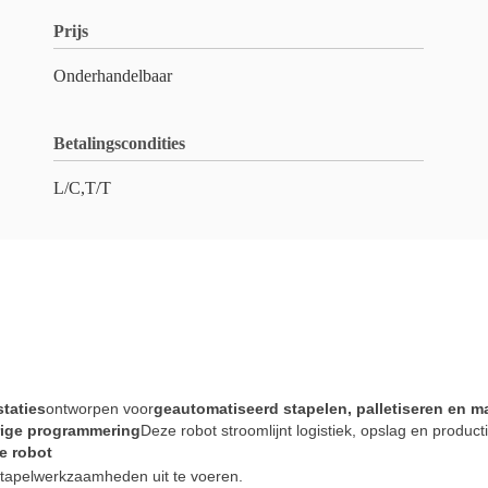
Prijs
Onderhandelbaar
Betalingscondities
L/C,T/T
staties
ontworpen voor
geautomatiseerd stapelen, palletiseren en m
urige programmering
Deze robot stroomlijnt logistiek, opslag en producti
e robot
 stapelwerkzaamheden uit te voeren.