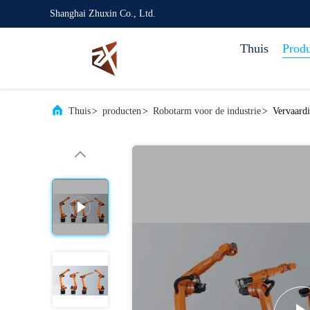
Shanghai Zhuxin Co., Ltd.
Thuis
Prod
Thuis
>
producten
>
Robotarm voor de industrie
>
Vervaard