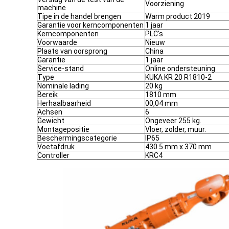
Voorziening
machine
Tipe in de handel brengen
Warm product 2019
Garantie voor kerncomponenten
1 jaar
Kerncomponenten
PLC's
Voorwaarde
Nieuw
Plaats van oorsprong
China
Garantie
1 jaar
Service-stand
Online ondersteuning
Type
KUKA KR 20 R1810-2
Nominale lading
20 kg
Bereik
1810 mm
Herhaalbaarheid
00,04 mm
Achsen
6
Gewicht
Ongeveer 255 kg.
Montagepositie
Vloer, zolder, muur.
Beschermingscategorie
IP65
Voetafdruk
430.5 mm x 370 mm
Controller
KRC4