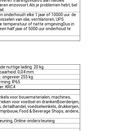
everen trainingsvideo's aan nieuwe
ren enzovoort.Als je problemen hebt, bel
il.
en onderhoudt elke 1 jaar of 10000 uur. de
wisselen van olie, ventilatoren, UPS
ge temperatuur of natte omgevingDus in
 een half jaar of 5000 uur onderhoud te
de nuttige lading: 20 kg
baarheid: 0,04 mm
: ongeveer 255 kg
ming: IP65
ler: KRC4
winkels voor bouwmaterialen, machines,
brieken voor voedsel en drankenBoerderijen,
 detailhandel, voedselwinkels, drukkerijen,
mijnbouw, Food & Beverage Shops, andere,
euning, Online-ondersteuning