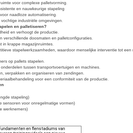
ruimte voor complexe palletvorming.
nsistente en nauwkeurige stapeling
oor naadloze automatisering.
of vochtige industriële omgevingen.
pelen en palletiseren?
heid en verhoogt de productie.
n verschillende doosmaten en palletconfiguraties.
t in krappe magazijnruimtes.
titieve stapelwerkzaamheden, waardoor menselijke interventie tot een
ers op pallets stapelen.
 onderdelen tussen transportvoertuigen en machines.
en, verpakken en organiseren van zendingen.
eriaalbehandeling voor een conformiteit van de productie.
en
ngde stapeling)
e sensoren voor onregelmatige vormen)
jke werknemers)
 fundamenten en flenstadiums van