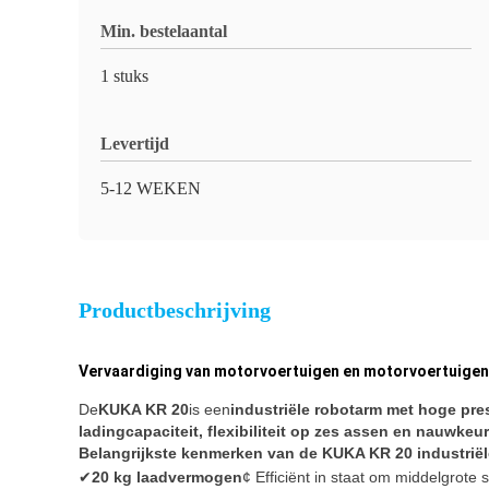
Min. bestelaantal
1 stuks
Levertijd
5-12 WEKEN
Productbeschrijving
Vervaardiging van motorvoertuigen en motorvoertuigen
De
KUKA KR 20
is een
industriële robotarm met hoge pre
ladingcapaciteit, flexibiliteit op zes assen en nauwke
Belangrijkste kenmerken van de KUKA KR 20 industriël
✔
20 kg laadvermogen
¢ Efficiënt in staat om middelgrote