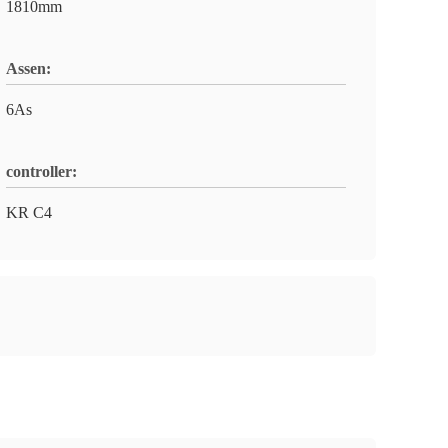
1810mm
Assen:
6As
controller:
KR C4