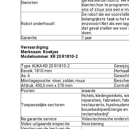
gerelateerde robots. We l
Diensten
klanten.hoe te programme
ons of stuur ons een e-ma
De robot die we voorstell
belangrijkste taak is het 
Robot onderhoudt
enzovoort.Net als een la
dat geval stellen we voor
doen.
Garantie
1 jaar
Vervaardiging:
Merknaam:
Koekjes
Modelnummer: KR 20 R1810-2
Type: KUKA KR 20 R1810-2
Gewijzig
Bereik: 1810 mm
Herhaal
As: 6
Gewicht
Montagepositie: vloer, zolder, muur
Bescher
Afdruk: 430,5 mm x 370 mm
Control
Posten
waarde
Hotels, kledingwinkels, 
reparaties, fabrieken, fa
Toepasselijke sectoren
restaurants, huishoudens,
bouwbedrijvenEnergie en 
reclamebedrijf
Na garantie service
Videotechnische onderst
Video-uitgaande inspectie
Voorziening
Verslag van de test van de