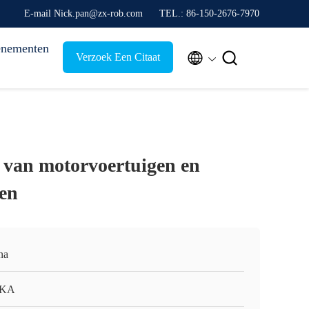
E-mail Nick.pan@zx-rob.com
TEL.: 86-150-2676-7970
nementen


Verzoek Een Citaat
 van motorvoertuigen en
en
na
KA