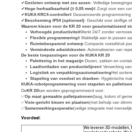
✔
Gesloten ontwerp met zes assen
- Volledige bewegings
✔
Hoge herhaalbaarheid (± 0,05 mm)
¢ Zorgt voor een co
✔
KUKA KRC4-controller
¢ Geavanceerde programmering v
✔
Bescherming IP54 (optioneel)
- Geschikt voor stoffige 
Waarom kiezen voor de KR 20 voor geautomatiseerd sta
Verhoogde productiviteit
Werkt 24/7 zonder vermoeid
Flexible programmering
¢ Makkelijk aan te passen aa
Ruimtebesparend ontwerp
️ Compacte voetafdruk pas
Verminderde arbeidskosten
- Automatiseren van repe
De beste toepassingen voor de KUKA KR 20
Palettering in het magazijn
️ Dozen, zakken en contain
Laad/ontladen van productielijnen
¢ Verwerking van
Logistiek en verpakkingsautomatisering
Het sorter
Stapeling van voedsel en dranken
- Hygiënische mat
KUKA-robotprogrammering voor stapelen en palletiser
De
KR 20
kan worden geprogrammeerd voor:
✅
Op maat gemaakte palletpatronen
(laag, kolom of geme
✅
Visie-gericht kiezen en plaatsen
(met behulp van slimm
✅
Samenwerkingsoperatie
(veilige integratie met menseli
Voordeel:
We leveren 3D-modellen,