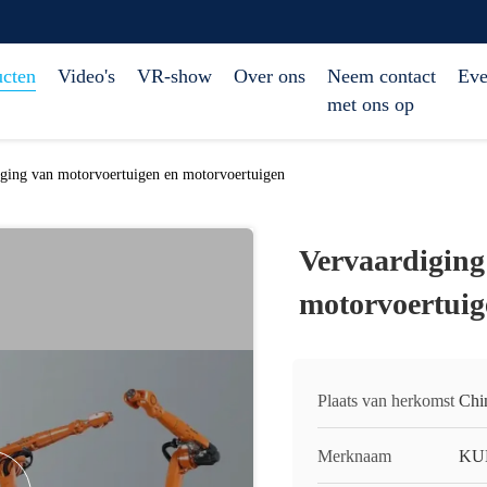
ucten
Video's
VR-show
Over ons
Neem contact
Eve
met ons op
iging van motorvoertuigen en motorvoertuigen
Vervaardiging
motorvoertuig
Plaats van herkomst
Chi
Merknaam
KU