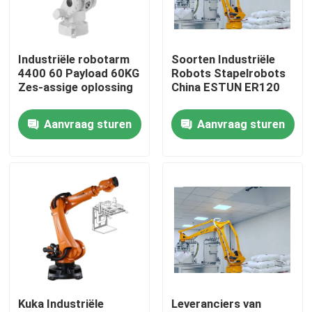
VR-show
Industriële robotarm
Soorten Industriële
4400 60 Payload 60KG
Robots Stapelrobots
Over ons
Zes-assige oplossing
China ESTUN ER120
Aanvraag sturen
Aanvraag sturen
Fabriekstocht
Kwaliteitscontrole
Neem contact met ons op
Nieuws
Kuka Industriële
Leveranciers van
Gevallen