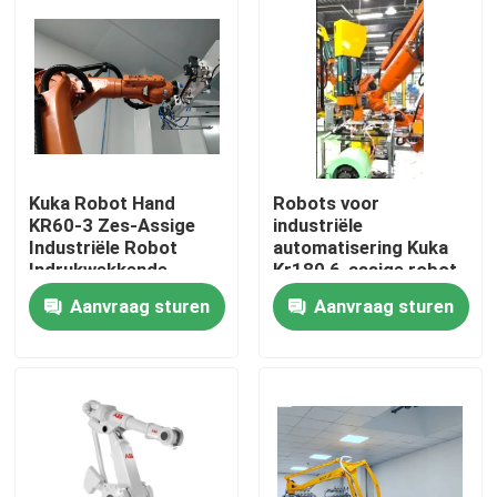
Kuka Robot Hand
Robots voor
KR60-3 Zes-Assige
industriële
Industriële Robot
automatisering Kuka
Indrukwekkende
Kr180 6-assige robot
Snelheid
Aanvraag sturen
Aanvraag sturen
Thuis
Producten
Video's