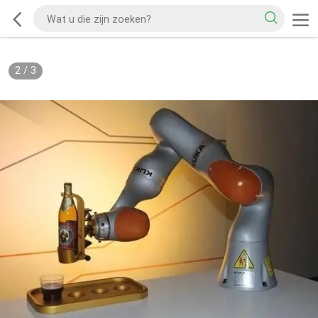
2
/
3