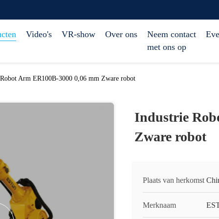
ucten
Video's
VR-show
Over ons
Neem contact
Eve
met ons op
e Robot Arm ER100B-3000 0,06 mm Zware robot
Industrie Ro
Zware robot
Plaats van herkomst
Chi
Merknaam
ES