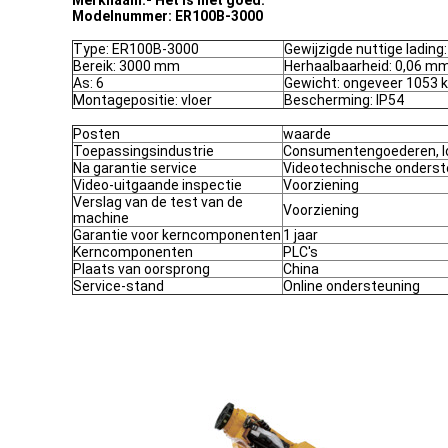
Merknaam:
- Het is niet goed.
Modelnummer: ER100B-3000
Type: ER100B-3000
Gewijzigde nuttige lading:
Bereik: 3000 mm
Herhaalbaarheid: 0,06 m
As: 6
Gewicht: ongeveer 1053 
Montagepositie: vloer
Bescherming: IP54
Posten
waarde
Toepassingsindustrie
Consumentengoederen, log
Na garantie service
Videotechnische onderst
Video-uitgaande inspectie
Voorziening
Verslag van de test van de
Voorziening
machine
Garantie voor kerncomponenten
1 jaar
Kerncomponenten
PLC's
Plaats van oorsprong
China
Service-stand
Online ondersteuning