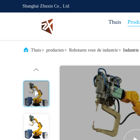
Shanghai Zhuxin Co., Ltd.
Thuis
Prod
Thuis
>
producten
>
Robotarm voor de industrie
>
Industri