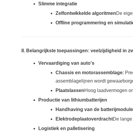
Slimme integratie
Zelfontwikkelde algoritmen
De eige
Offline programmering en simulati
II. Belangrijkste toepassingen: veelzijdigheid in 
Vervaardiging van auto's
Chassis en motorassemblage
: Pr
assemblagelijnen wordt gewaarborg
Plaatslassen
Hoog laadvermogen ond
Productie van lithiumbatterijen
Handhaving van de batterijmodule
Elektrodeplaatoverdracht
De lange 
Logistiek en palletisering