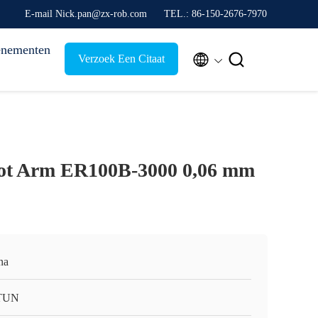
E-mail Nick.pan@zx-rob.com
TEL.: 86-150-2676-7970
nementen


Verzoek Een Citaat
bot Arm ER100B-3000 0,06 mm
na
TUN