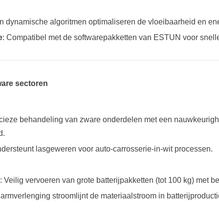
n dynamische algoritmen optimaliseren de vloeibaarheid en ener
e
: Compatibel met de softwarepakketten van ESTUN voor snell
zware sectoren
ecieze behandeling van zware onderdelen met een nauwkeurighe
d.
ersteunt lasgeweren voor auto-carrosserie-in-wit processen.
: Veilig vervoeren van grote batterijpakketten (tot 100 kg) met b
armverlenging stroomlijnt de materiaalstroom in batterijproductie