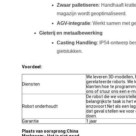
Zwaar palletiseren
: Handhaaft kratt
magazijn wordt geoptimaliseerd.
AGV-integratie
: Werkt samen met ge
Gieterij en metaalbewerking
Casting Handling
: IP54-ontwerp be
gietstukken.
Voordeel:
We leveren 3D-modellen,
gerelateerde robots. We l
Diensten
klanten.hoe te programme
ons of stuur ons een e-ma
De robot die we voorstell
belangrijkste taak is het 
Robot onderhoudt
enzovoort.Net als een la
dat geval stellen we voor
doen.
Garantie
1 jaar
Plaats van oorsprong:
China