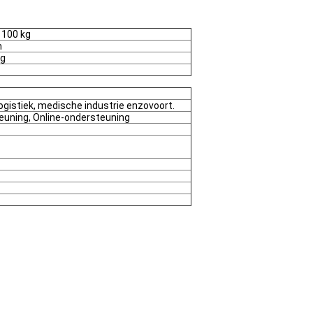
 100 kg
m
kg
istiek, medische industrie enzovoort.
euning, Online-ondersteuning