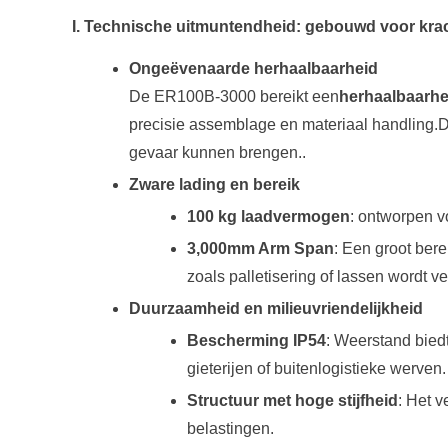
I. Technische uitmuntendheid: gebouwd voor krac
Ongeëvenaarde herhaalbaarheid
De ER100B-3000 bereikt een
herhaalbaarhe
precisie assemblage en materiaal handling.Di
gevaar kunnen brengen..
Zware lading en bereik
100 kg laadvermogen
: ontworpen v
3,000mm Arm Span
: Een groot ber
zoals palletisering of lassen wordt v
Duurzaamheid en milieuvriendelijkheid
Bescherming IP54
: Weerstand bied
gieterijen of buitenlogistieke werven.
Structuur met hoge stijfheid
: Het v
belastingen.