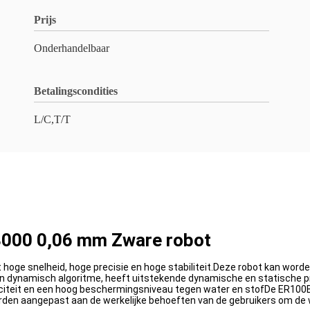
Prijs
Onderhandelbaar
Betalingscondities
L/C,T/T
3000 0,06 mm Zware robot
ge snelheid, hoge precisie en hoge stabiliteit.Deze robot kan worden
ynamisch algoritme, heeft uitstekende dynamische en statische pre
paciteit en een hoog beschermingsniveau tegen water en stofDe ER10
en aangepast aan de werkelijke behoeften van de gebruikers om de w