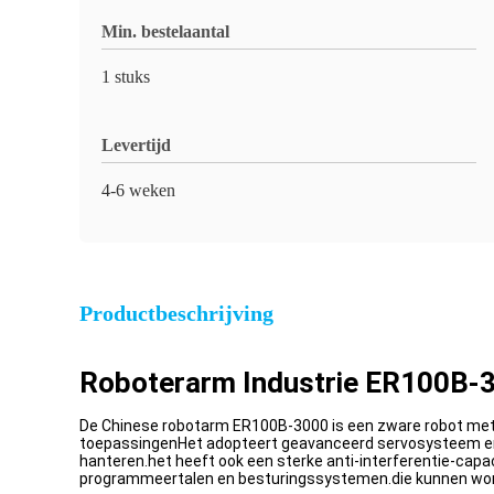
Min. bestelaantal
1 stuks
Levertijd
4-6 weken
Productbeschrijving
Roboterarm Industrie ER100B-
De Chinese robotarm ER100B-3000 is een zware robot met ho
toepassingenHet adopteert geavanceerd servosysteem en d
hanteren.het heeft ook een sterke anti-interferentie-ca
programmeertalen en besturingssystemen.die kunnen word