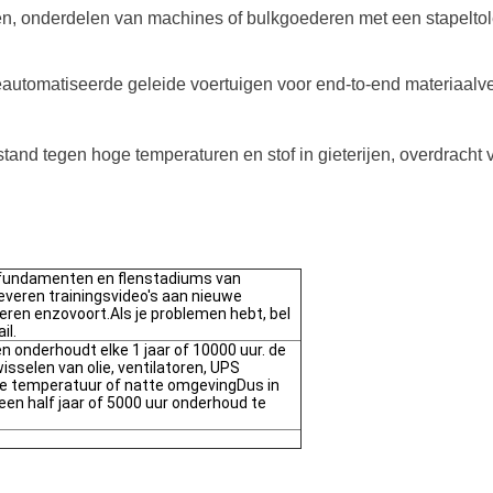
en, onderdelen van machines of bulkgoederen met een stapeltole
automatiseerde geleide voertuigen voor end-to-end materiaalve
stand tegen hoge temperaturen en stof in gieterijen, overdrach
 fundamenten en flenstadiums van
everen trainingsvideo's aan nieuwe
ren enzovoort.Als je problemen hebt, bel
il.
en onderhoudt elke 1 jaar of 10000 uur. de
wisselen van olie, ventilatoren, UPS
ge temperatuur of natte omgevingDus in
 een half jaar of 5000 uur onderhoud te