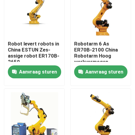
VR-show
Over ons
Robot levert robots in
Robotarm 6 As
China ESTUN Zes-
ER70B-2100 China
Fabriekstocht
assige robot ER170B-
Robotarm Hoog
2650
werkvermogen
Aanvraag sturen
Aanvraag sturen
Kwaliteitscontrole
Neem contact met ons op
Nieuws
Gevallen