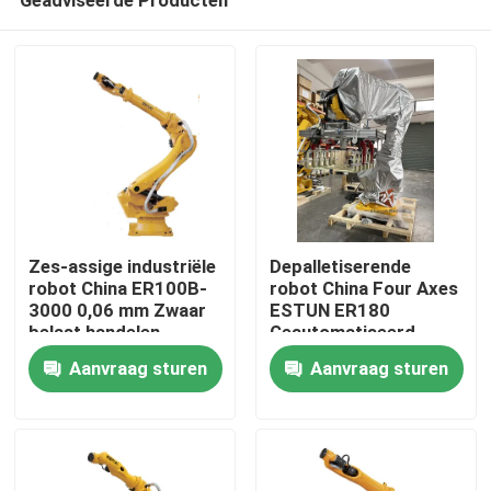
Zes-assige industriële
Depalletiserende
robot China ER100B-
robot China Four Axes
3000 0,06 mm Zwaar
ESTUN ER180
belast handelen
Geautomatiseerd
Thuis
Aanvraag sturen
Aanvraag sturen
Producten
Video's